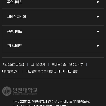
주요서비스
주요서비스
교무회의방송
서비스 지킴이
서비스 지킴이
교수채용
묻고 답하기
관련사이트
관련사이트
시설예약
불친절신고
국방헬프콜
교내사이트
교내사이트
인터넷증명
자주 묻는 질문(FAQ)
발전기금
교수회
입학안내
개인정보처리방침
교직원찾기
이메일주소 무단수집거부
칭찬마당
산학협력단
교육혁신본부
대학정보공시
개인정보 목적 외 이용 및 제 3차 제공 현황
직원채용
학생서비스 지킴이
소비자생활협동조합
국제교류과
취업정보(학생)
총동문회
국제지원과
(우 : 22012) 인천광역시 연수구 아카데미로 119(송도동)