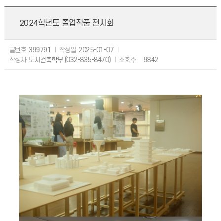
2024학년도 졸업작품 전시회
글번호
399791
작성일
2025-01-07
작성자
도시건축학부 (032-835-8470)
조회수
9842