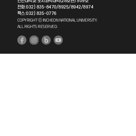
인천대학교 도시과학대학(28호관) 509호
공자아카데미
전화:032) 835-8470/8925/8942/8974
팩스:032) 835-0776
기초교육원
COPYRIGHT ⓒ INCHEON NATIONAL UNIVERSITY.
ALL RIGHTS RESERVED.
공학교육혁신센터
대학생활상담센터
사회봉사센터
생활원
원격지원
인천국제개발협력센터
예비군연대