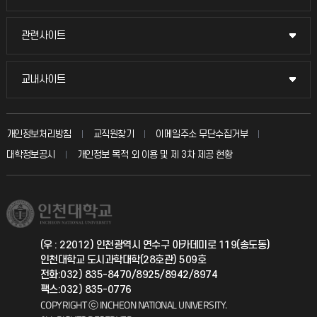
교수채용
묻고 답하기
관련사이트
관련사이트
시설예약
불친절신고
국방헬프콜
교내사이트
교내사이트
인터넷증명
자주 묻는 질문(FAQ)
발전기금
교수회
입학안내
개인정보처리방침
교직원찾기
이메일주소 무단수집거부
칭찬마당
산학협력단
교육혁신본부
대학정보공시
개인정보 목적 외 이용 및 제 3차 제공 현황
직원채용
학생서비스 지킴이
소비자생활협동조합
국제교류과
취업정보(학생)
총동문회
국제지원과
(우 : 22012) 인천광역시 연수구 아카데미로 119(송도동)
인천대학교 도시과학대학(28호관) 509호
공자아카데미
전화:032) 835-8470/8925/8942/8974
팩스:032) 835-0776
기초교육원
COPYRIGHT ⓒ INCHEON NATIONAL UNIVERSITY.