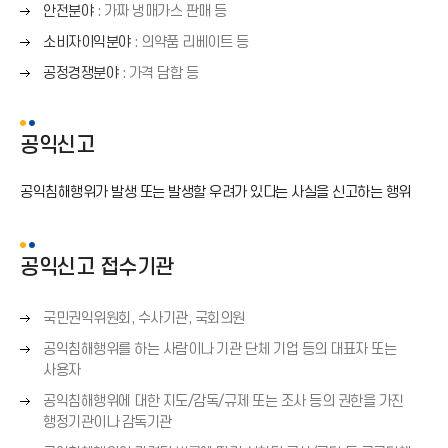
른
오
화
안전분야
: 가짜 냉매가스 판매 등
쪽
른
살
오
화
소비자이익분야
: 의약품 리베이트 등
쪽
표
른
살
오
화
공정경쟁분야
: 가격 담합 등
(
쪽
표
른
살
→
화
(
쪽
표
)
살
→
화
(
공익신고
표
)
살
→
(
표
)
→
공익침해행위가 발생 또는 발생할 우려가 있다는 사실을 신고하는 행위
(
)
→
)
공익신고 접수기관
오
국민권익위원회, 수사기관, 국회의원
른
오
공익침해행위를 하는 사람이나 기관 단체 기업 등의 대표자 또는
쪽
른
사용자
화
쪽
오
살
공익침해행위에 대한 지도/감독/규제 또는 조사 등의 권한을 가진
화
른
표
행정기관이나 감독기관
살
쪽
(