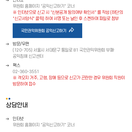
인터넷
른
위원회 홈페이지 "공익신고하기" 코너
쪽
※ 인터넷으로 신고 시 "신분공개 동의여부 확인서" 를 작성 (하단의
화
"신고서양식" 클릭) 하여 서명 또는 날인 후 스켄하여 파일로 첨부
살
표
바
국민권익위원회 공익신고하기
(
→
오
방문/우편
로
)
른
(120-705) 서울시 서대문구 통일로 81 국민권익위원회 부패·
쪽
공익침해 신고센터
가
화
오
팩스
살
른
02-360-3551
표
기
쪽
※ 격오지 거주, 고령, 장애 등으로 신고가 곤란한 경우 위원회 직원이
(
화
방문하여 접수
→
아
살
)
표
(
상담안내
이
→
)
오
인터넷
콘
른
위원회 홈페이지 "공익신고하기" 코너
쪽