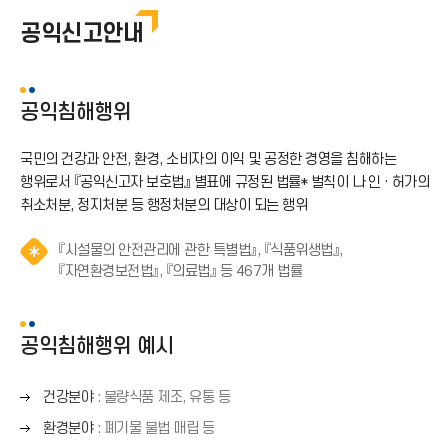
부패행위신고
공익신고안내
클린신고센터
공익신고
공익침해행위
갑질행위신고
국민의 건강과 안전, 환경, 소비자의 이익 및 공정한 경영을 침해하는
행위로서 『공익신고자 보호법』 별표에 규정된 법률* 벌칙이 나 인 · 허가의
공공재정 부정청구 등 신고
취소처분, 정지처분 등 행정처분의 대상이 되는 행위
E-감사실
『시설물의 안전관리에 관한 특별법』, 『식품위생법』,
알
『자연환경보전법』, 『의료법』 등 467개 법률
림
(
*
공익침해행위 예시
아
이
오
콘
건강분야
: 불량식품 제조, 유통 등
른
)
오
환경분야
: 폐기물 불법 매립 등
쪽