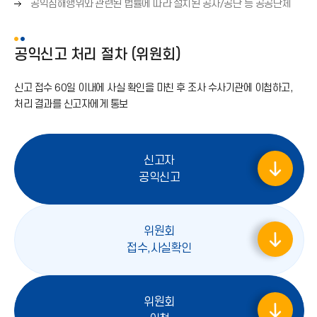
오
표
공익침해행위와 관련된 법률에 따라 설치된 공사/공단 등 공공단체
화
→
른
(
살
)
쪽
→
표
화
)
공익신고 처리 절차 (위원회)
(
살
→
표
)
신고 접수 60일 이내에 사실 확인을 마친 후 조사 수사기관에 이첩하고,
(
처리 결과를 신고자에게 통보
→
)
신고자
오
공익신고
른
쪽
화
위원회
살
오
접수,사실확인
표
른
쪽
화
위원회
살