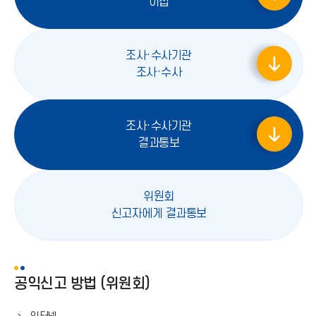
오
이첩
표
른
쪽
화
조사·수사기관
살
오
조사·수사
표
른
쪽
화
조사·수사기관
살
오
결과통보
표
른
쪽
화
위원회
살
오
신고자에게 결과통보
표
른
쪽
화
살
공익신고 방법 (위원회)
표
오