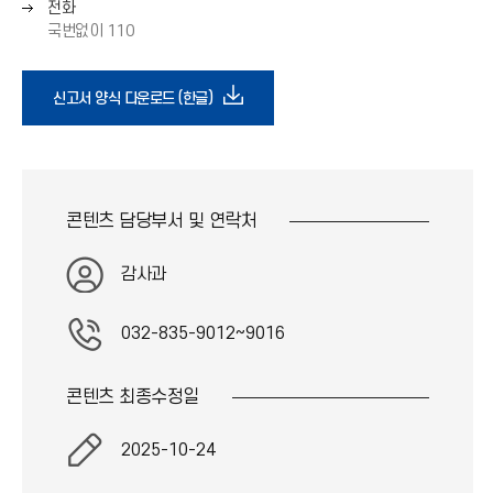
오
전화
화
른
국번없이 110
살
쪽
표
화
(
다
살
신고서 양식 다운로드 (한글)
→
표
)
(
운
→
)
로
콘텐츠 담당부서 및
연락처
드
감사과
아
032-835-9012~9016
이
콘텐츠 최종
수정일
콘
2025-10-24